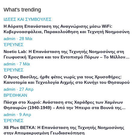
What's trending
ΙΔΈΕΣ ΚΑΙ ΣΥΜΒΟΥΛΈΣ
Η Αόρατη Επανάσταση της Αναγνώρισης μέσω WiFi:
Κυβερνοασφάλεια, Παρακολούθηση και Τεχνητή Νοημοσύνη
admin · 28 Μάι
ΈΡΕΥΝΕΣ
Noetic Lab: Η Επανάσταση της Τεχνητής Νοημοσύνης στη
Γεωφυσική Έρευνα και τον Εντοπισμό Πόρων – Το Μέλλον
του Υπεδάφους στα Χέρια σας
admin · 7 Μάι
ΈΡΕΥΝΕΣ
Ο Άγιος Βασίλης, ήρθε φέτος νωρίς για τους Χρυσοθήρες:
Καινοτομία και Τεχνολογία Αιχμής στο Κυνήγι του Θησαυρού
admin · 27 Απρ
ΒΡΈΘΗΚΑΝ
Πάσχα στο Χωριό: Ανάσταση στις Χαράδρες των Χαμένων
Θησαυρών (1940-1949) – Από την Ήπειρο στα Βουνά της
Πίνδου
admin · 9 Απρ
ΈΡΕΥΝΕΣ
X6 Plus ΒΕΤΚΑ: Η Επανάσταση της Τεχνητής Νοημοσύνης
στην Απομακρυσμένη Γεωδιασκόπηση