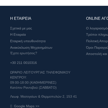
Η ΕΤΑΙΡΕΙΑ
ONLINE ΑΓ
Σχετικά με μας
Ο λογαριασμό
Η Εταιρεία
Τρόποι πληρ
Εταιρική υπευθυνότητα
Πολιτική Απο
Ανακύκλωση Μηχανημάτων
Όροι Παραγγε
Έχετε ερωτήσεις?
Αποστολή και
+30 211 0010316
ΩPAPIO ΛEITOYPΓIAΣ THΛEΦΩNIKOY
KENTPOY:
09:00-18:00 (KAΘHMEPINEΣ)
Κατόπιν Ραντεβού (ΣABBATO)
Λεωφ. Μεσογείων & Θερμοπυλών 2, 153 41
Google Maps >>