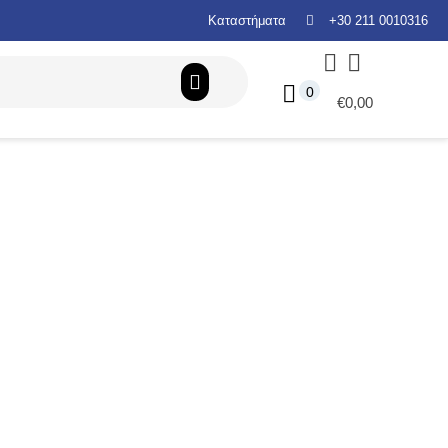
Καταστήματα
+30 211 0010316
0
Καλάθι
0
€
0,00