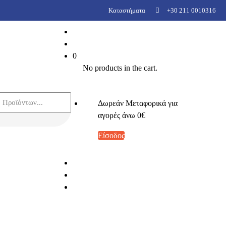
Καταστήματα
+30 211 0010316
0
0
Καλάθι
€
0,00
No products in the cart.
Δωρεάν Μεταφορικά για
αγορές άνω 0€
Είσοδος
0