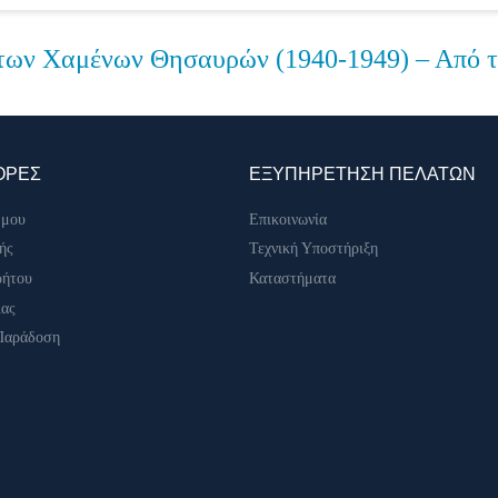
των Χαμένων Θησαυρών (1940-1949) – Από τ
ΟΡΕΣ
ΕΞΥΠΗΡΕΤΗΣΗ ΠΕΛΑΤΩΝ
 μου
Επικοινωνία
ής
Τεχνική Υποστήριξη
ρήτου
Καταστήματα
ίας
Παράδοση