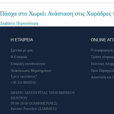
Πάσχα στο Χωριό: Ανάσταση στις Χαράδρες 
Διαβάστε Περισσότερα
Η ΕΤΑΙΡΕΙΑ
ONLINE ΑΓ
Σχετικά με μας
Ο λογαριασμός
Η Εταιρεία
Τρόποι πληρωμ
Εταιρική υπευθυνότητα
Πολιτική Απορ
Ανακύκλωση Μηχανημάτων
Όροι Παραγγελ
Έχετε ερωτήσεις?
Αποστολή και 
+30 211 0010316
ΩPAPIO ΛEITOYPΓIAΣ THΛEΦΩNIKOY
KENTPOY:
09:00-18:00 (KAΘHMEPINEΣ)
Κατόπιν Ραντεβού (ΣABBATO)