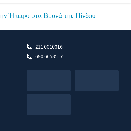
ην Ήπειρο στα Βουνά της Πίνδου
211 0010316
690 6658517