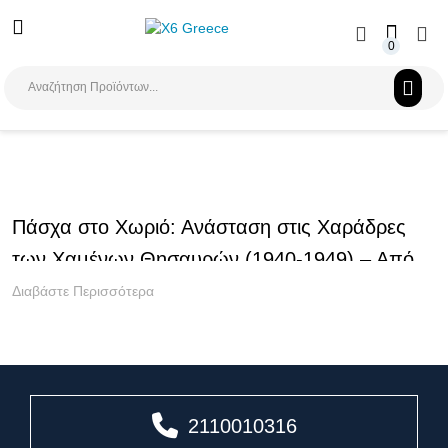
0
Αναζήτηση
Πάσχα στο Χωριό: Ανάσταση στις Χαράδρες
των Χαμένων Θησαυρών (1940-1949) – Από
την Ήπειρο στα Βουνά της Πίνδου
Διαβάστε Περισσότερα
2110010316