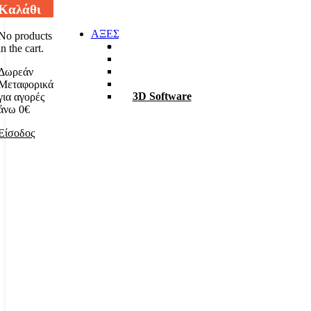
Καλάθι
ΑΞΕΣΟΥΑΡ
No products
Φακοί
in the cart.
Σκαπτικά
ΡΟΥΧΑ Χ6
Δωρεάν
TABLET – PC
Μεταφορικά
3D Software
για αγορές
άνω 0€
Είσοδος