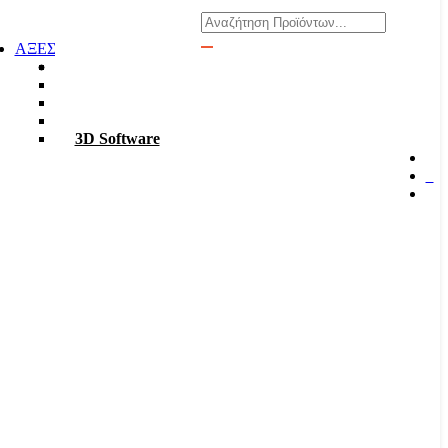
Αναζήτηση
ΑΞΕΣΟΥΑΡ
Φακοί
Σκαπτικά
ΡΟΥΧΑ Χ6
TABLET – PC
3D Software
0