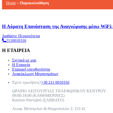
Home
»
Παρακολούθηση
Η Αόρατη Επανάσταση της Αναγνώρισης μέσω WiFi:
Διαβάστε Περισσότερα
2110010316
Η ΕΤΑΙΡΕΙΑ
Σχετικά με μας
Η Εταιρεία
Εταιρική υπευθυνότητα
Ανακύκλωση Μηχανημάτων
Έχετε ερωτήσεις?
+30 211 0010316
ΩPAPIO ΛEITOYPΓIAΣ THΛEΦΩNIKOY KENTPOY:
09:00-18:00 (KAΘHMEPINEΣ)
Κατόπιν Ραντεβού (ΣABBATO)
Λεωφ. Μεσογείων & Θερμοπυλών 2, 153 41