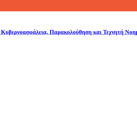
 Κυβερνοασφάλεια, Παρακολούθηση και Τεχνητή Νοη