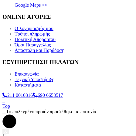
Google Maps >>
ONLINE ΑΓΟΡΕΣ
Ο λογαριασμός μου
Τρόποι πληρωμής
Πολιτική Απορρήτου
Όροι Παραγγελίας
Αποστολή και Παράδοση
ΕΞΥΠΗΡΕΤΗΣΗ ΠΕΛΑΤΩΝ
Επικοινωνία
Τεχνική Υποστήριξη
Καταστήματα
211 0010316
690 6658517
Top
Το επιλεγμένο προϊόν προστέθηκε με επιτυχία
X