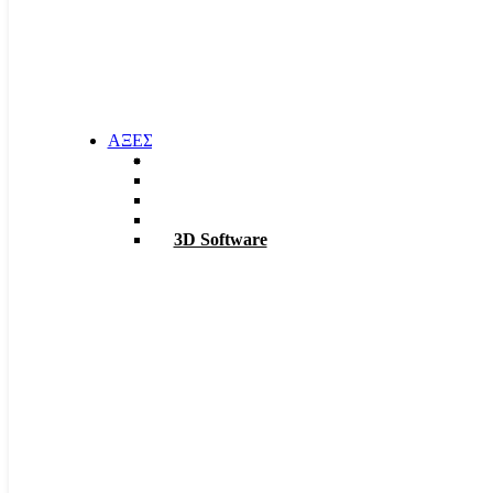
ΑΞΕΣΟΥΑΡ
Φακοί
Σκαπτικά
ΡΟΥΧΑ Χ6
TABLET – PC
3D Software