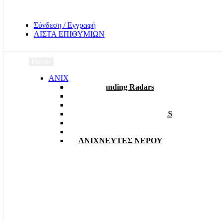
Σύνδεση / Εγγραφή
ΛΙΣΤΑ ΕΠΙΘΥΜΙΩΝ
Μενού
ΑΝΙΧΝΕΥΤΕΣ
3D Grounding Radars
EMF
Γραδιόμετρα
ΑΠΟΣΤΑΤΙΚΑ – RADARS
Ανιχνευτές Δίσκοι VLF
Ανιχνευτές Παλμικοί
ΑΝΙΧΝΕΥΤΕΣ ΝΕΡΟΥ