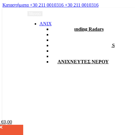
Καταστήματα
+30 211 0010316
+30 211 0010316
Μενού
ΑΝΙΧΝΕΥΤΕΣ
3D Grounding Radars
EMF
Γραδιόμετρα
ΑΠΟΣΤΑΤΙΚΑ – RADARS
Ανιχνευτές Δίσκοι VLF
Ανιχνευτές Παλμικοί
ΑΝΙΧΝΕΥΤΕΣ ΝΕΡΟΥ
ι
€
0,00