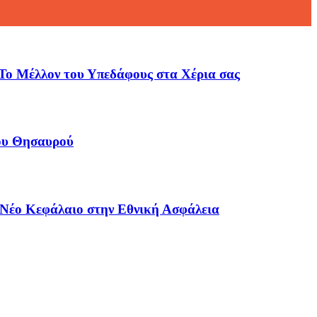
Το Μέλλον του Υπεδάφους στα Χέρια σας
του Θησαυρού
 Νέο Κεφάλαιο στην Εθνική Ασφάλεια