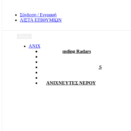
Σύνδεση / Εγγραφή
ΛΙΣΤΑ ΕΠΙΘΥΜΙΩΝ
Μενού
ΑΝΙΧΝΕΥΤΕΣ
3D Grounding Radars
EMF
Γραδιόμετρα
ΑΠΟΣΤΑΤΙΚΑ – RADARS
Ανιχνευτές Δίσκοι VLF
Ανιχνευτές Παλμικοί
ΑΝΙΧΝΕΥΤΕΣ ΝΕΡΟΥ