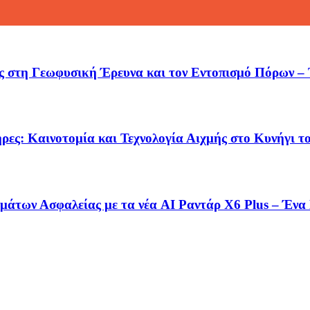
ς στη Γεωφυσική Έρευνα και τον Εντοπισμό Πόρων – 
ήρες: Καινοτομία και Τεχνολογία Αιχμής στο Κυνήγι 
μάτων Ασφαλείας με τα νέα AI Ραντάρ X6 Plus – Ένα