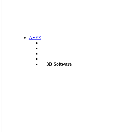
ΑΞΕΣΟΥΑΡ
Φακοί
Σκαπτικά
ΡΟΥΧΑ Χ6
TABLET – PC
3D Software