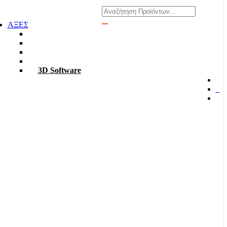
Αναζήτηση
ΑΞΕΣΟΥΑΡ
Φακοί
Σκαπτικά
ΡΟΥΧΑ Χ6
TABLET – PC
3D Software
0