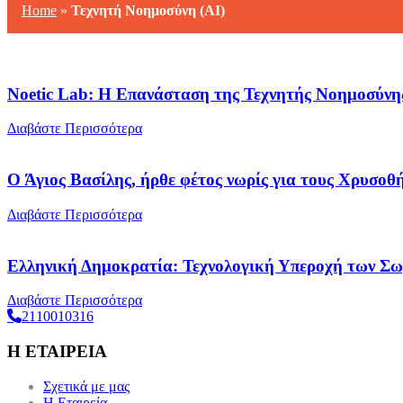
Home
»
Τεχνητή Νοημοσύνη (AI)
Noetic Lab: Η Επανάσταση της Τεχνητής Νοημοσύνη
Διαβάστε Περισσότερα
Ο Άγιος Βασίλης, ήρθε φέτος νωρίς για τους Χρυσοθ
Διαβάστε Περισσότερα
Ελληνική Δημοκρατία: Τεχνολογική Υπεροχή των Σω
Διαβάστε Περισσότερα
2110010316
Η ΕΤΑΙΡΕΙΑ
Σχετικά με μας
Η Εταιρεία