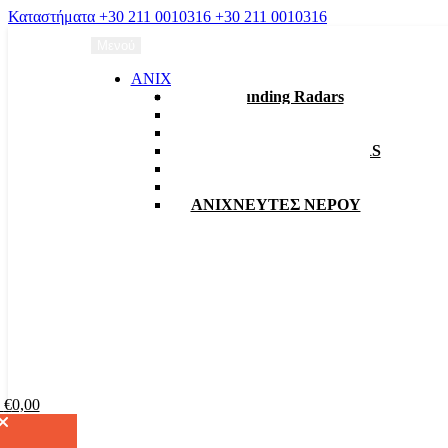
Καταστήματα
+30 211 0010316
+30 211 0010316
Μενού
ΑΝΙΧΝΕΥΤΕΣ
3D Grounding Radars
EMF
Γραδιόμετρα
ΑΠΟΣΤΑΤΙΚΑ – RADARS
Ανιχνευτές Δίσκοι VLF
Ανιχνευτές Παλμικοί
ΑΝΙΧΝΕΥΤΕΣ ΝΕΡΟΥ
ι
€
0,00