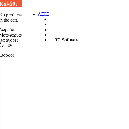
Καλάθι
ΑΞΕΣΟΥΑΡ
No products
Φακοί
in the cart.
Σκαπτικά
ΡΟΥΧΑ Χ6
Δωρεάν
TABLET – PC
Μεταφορικά
3D Software
για αγορές
άνω 0€
Είσοδος