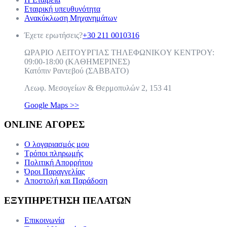
Εταιρική υπευθυνότητα
Ανακύκλωση Μηχανημάτων
Έχετε ερωτήσεις?
+30 211 0010316
ΩPAPIO ΛEITOYPΓIAΣ THΛEΦΩNIKOY KENTPOY:
09:00-18:00 (KAΘHMEPINEΣ)
Κατόπιν Ραντεβού (ΣABBATO)
Λεωφ. Μεσογείων & Θερμοπυλών 2, 153 41
Google Maps >>
ONLINE ΑΓΟΡΕΣ
Ο λογαριασμός μου
Τρόποι πληρωμής
Πολιτική Απορρήτου
Όροι Παραγγελίας
Αποστολή και Παράδοση
ΕΞΥΠΗΡΕΤΗΣΗ ΠΕΛΑΤΩΝ
Επικοινωνία