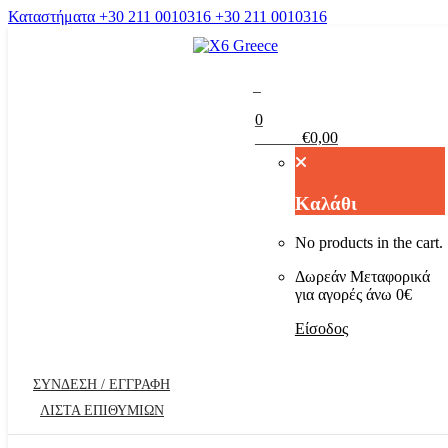
Καταστήματα
+30 211 0010316
+30 211 0010316
0
0
Καλάθι
€
0,00
Καλάθι
No products in the cart.
3D Grounding Radars
Φακοί
Δωρεάν Μεταφορικά
για αγορές άνω 0€
EMF
Σκαπτικά
Είσοδος
Γραδιόμετρα
ΡΟΥΧΑ Χ6
ΣΎΝΔΕΣΗ / ΕΓΓΡΑΦΉ
ΛΙΣΤΑ ΕΠΙΘΥΜΙΩΝ
ΑΠΟΣΤΑΤΙΚΑ – RADARS
TABLET – PC