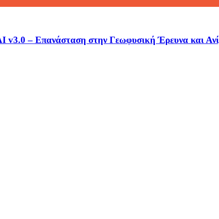
 v3.0 – Επανάσταση στην Γεωφυσική Έρευνα και Αν