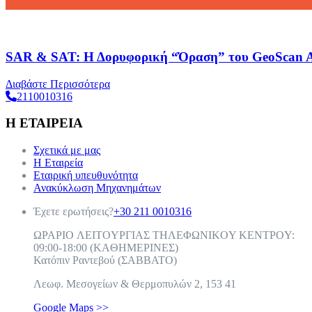
SAR & SAT: Η Δορυφορική “Όραση” του GeoScan AI
Διαβάστε Περισσότερα
2110010316
Η ΕΤΑΙΡΕΙΑ
Σχετικά με μας
Η Εταιρεία
Εταιρική υπευθυνότητα
Ανακύκλωση Μηχανημάτων
Έχετε ερωτήσεις?
+30 211 0010316
ΩPAPIO ΛEITOYPΓIAΣ THΛEΦΩNIKOY KENTPOY:
09:00-18:00 (KAΘHMEPINEΣ)
Κατόπιν Ραντεβού (ΣABBATO)
Λεωφ. Μεσογείων & Θερμοπυλών 2, 153 41
Google Maps >>