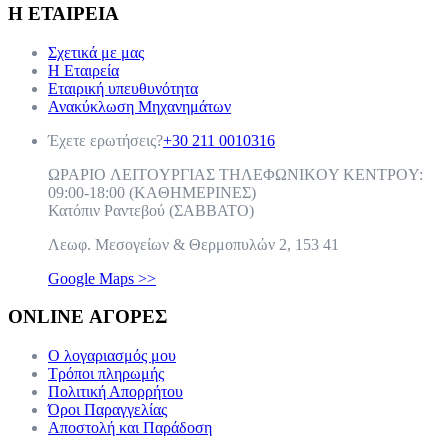
Η ΕΤΑΙΡΕΙΑ
Σχετικά με μας
Η Εταιρεία
Εταιρική υπευθυνότητα
Ανακύκλωση Μηχανημάτων
Έχετε ερωτήσεις?
+30 211 0010316
ΩPAPIO ΛEITOYPΓIAΣ THΛEΦΩNIKOY KENTPOY:
09:00-18:00 (KAΘHMEPINEΣ)
Κατόπιν Ραντεβού (ΣABBATO)
Λεωφ. Μεσογείων & Θερμοπυλών 2, 153 41
Google Maps >>
ONLINE ΑΓΟΡΕΣ
Ο λογαριασμός μου
Τρόποι πληρωμής
Πολιτική Απορρήτου
Όροι Παραγγελίας
Αποστολή και Παράδοση