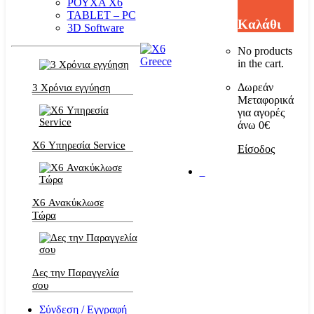
ΡΟΥΧΑ Χ6
TABLET – PC
Καλάθι
3D Software
No products
in the cart.
Δωρεάν
3 Χρόνια εγγύηση
Μεταφορικά
για αγορές
άνω 0€
X6 Υπηρεσία Service
Είσοδος
0
X6 Ανακύκλωσε
Τώρα
Δες την Παραγγελία
σου
Σύνδεση / Εγγραφή