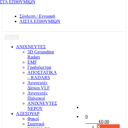
ΣΤΑ ΕΠΙΘΥΜΙΩΝ
Σύνδεση / Εγγραφή
ΛΙΣΤΑ ΕΠΙΘΥΜΙΩΝ
Μενού
ΑΝΙΧΝΕΥΤΕΣ
3D Grounding
Radars
EMF
Γραδιόμετρα
ΑΠΟΣΤΑΤΙΚΑ
– RADARS
Ανιχνευτές
Δίσκοι VLF
Ανιχνευτές
Παλμικοί
ΑΝΙΧΝΕΥΤΕΣ
ΝΕΡΟΥ
ΑΞΕΣΟΥΑΡ
0
Φακοί
Καλάθι
€
0,00
Σκαπτικά