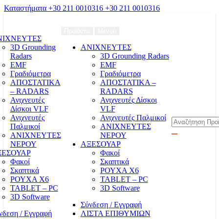
Καταστήματα
+30 211 0010316
+30 211 0010316
Προϊόντα
Μενού
ΝΙΧΝΕΥΤΕΣ
3D Grounding
ΑΝΙΧΝΕΥΤΕΣ
Radars
3D Grounding Radars
EMF
EMF
Γραδιόμετρα
Γραδιόμετρα
ΑΠΟΣΤΑΤΙΚΑ
ΑΠΟΣΤΑΤΙΚΑ –
– RADARS
RADARS
Ανιχνευτές
Ανιχνευτές Δίσκοι
Δίσκοι VLF
VLF
Ανιχνευτές
Ανιχνευτές Παλμικοί
Αναζήτηση
Παλμικοί
ΑΝΙΧΝΕΥΤΕΣ
ΑΝΙΧΝΕΥΤΕΣ
ΝΕΡΟΥ
ΝΕΡΟΥ
ΑΞΕΣΟΥΑΡ
ΞΕΣΟΥΑΡ
Φακοί
Φακοί
Σκαπτικά
Σκαπτικά
ΡΟΥΧΑ Χ6
ΡΟΥΧΑ Χ6
TABLET – PC
TABLET – PC
3D Software
3D Software
Σύνδεση / Εγγραφή
νδεση / Εγγραφή
ΛΙΣΤΑ ΕΠΙΘΥΜΙΩΝ