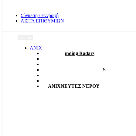
Σύνδεση / Εγγραφή
ΛΙΣΤΑ ΕΠΙΘΥΜΙΩΝ
Μενού
ΑΝΙΧΝΕΥΤΕΣ
3D Grounding Radars
EMF
Γραδιόμετρα
ΑΠΟΣΤΑΤΙΚΑ – RADARS
Ανιχνευτές Δίσκοι VLF
Ανιχνευτές Παλμικοί
ΑΝΙΧΝΕΥΤΕΣ ΝΕΡΟΥ