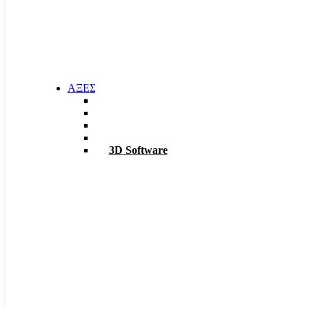
ΑΞΕΣΟΥΑΡ
Φακοί
Σκαπτικά
ΡΟΥΧΑ Χ6
TABLET – PC
3D Software