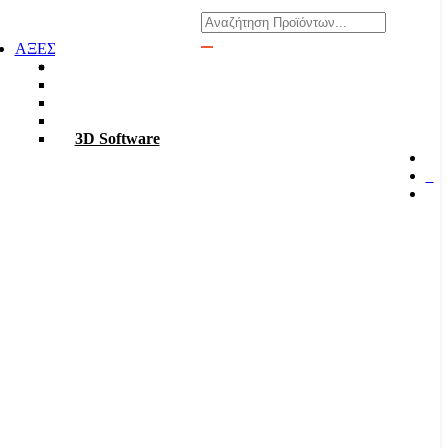
Αναζήτηση
ΑΞΕΣΟΥΑΡ
Φακοί
Σκαπτικά
ΡΟΥΧΑ Χ6
TABLET – PC
3D Software
0