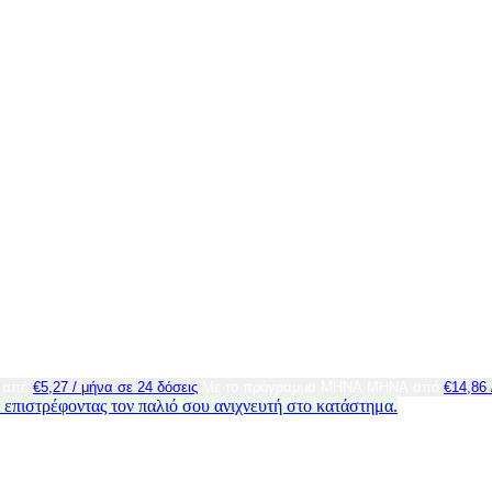
g από
€
5,27
/ μήνα σε 24 δόσεις
Με το πρόγραμμα ΜΗΝΑ ΜΗΝΑ από
€
14,86
 επιστρέφοντας τον παλιό σου ανιχνευτή στο κατάστημα.