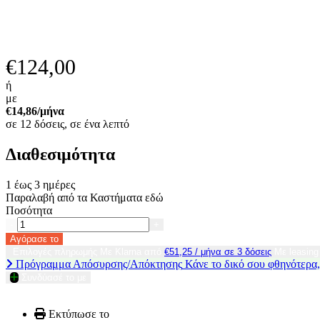
€
124,00
ή
με
€
14,86
/μήνα
σε 12 δόσεις, σε ένα λεπτό
Διαθεσιμότητα
1 έως 3 ημέρες
Παραλαβή από τα Καστήματα
εδώ
Ποσότητα
-
+
Αγόρασε το
Επιλογές πληρωμής
Με Klarna από
€
51,25
/ μήνα σε 3 δόσεις
Με leasin
Πρόγραμμα Απόσυρσης/Απόκτησης
Κάνε το δικό σου φθηνότερα,
Συνδύασέ το με
Εκτύπωσε το