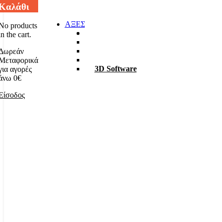
Καλάθι
ΑΞΕΣΟΥΑΡ
No products
Φακοί
in the cart.
Σκαπτικά
ΡΟΥΧΑ Χ6
Δωρεάν
TABLET – PC
Μεταφορικά
3D Software
για αγορές
άνω 0€
Είσοδος