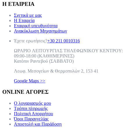
Η ΕΤΑΙΡΕΙΑ
Σχετικά με μας
Η Εταιρεία
Εταιρική υπευθυνότητα
Ανακύκλωση Μηχανημάτων
Έχετε ερωτήσεις?
+30 211 0010316
ΩPAPIO ΛEITOYPΓIAΣ THΛEΦΩNIKOY KENTPOY:
09:00-18:00 (KAΘHMEPINEΣ)
Κατόπιν Ραντεβού (ΣABBATO)
Λεωφ. Μεσογείων & Θερμοπυλών 2, 153 41
Google Maps >>
ONLINE ΑΓΟΡΕΣ
Ο λογαριασμός μου
Τρόποι πληρωμής
Πολιτική Απορρήτου
Όροι Παραγγελίας
Αποστολή και Παράδοση