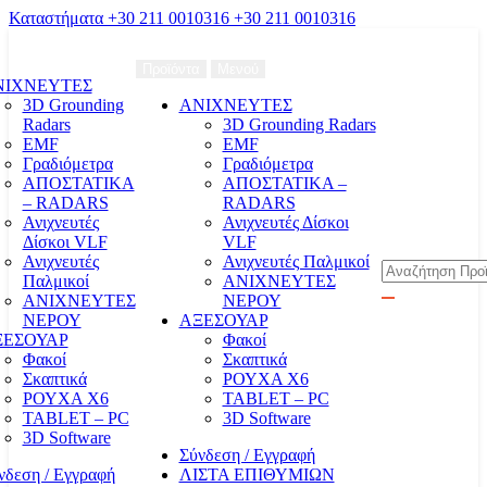
Καταστήματα
+30 211 0010316
+30 211 0010316
Προϊόντα
Μενού
ΝΙΧΝΕΥΤΕΣ
3D Grounding
ΑΝΙΧΝΕΥΤΕΣ
Radars
3D Grounding Radars
EMF
EMF
Γραδιόμετρα
Γραδιόμετρα
ΑΠΟΣΤΑΤΙΚΑ
ΑΠΟΣΤΑΤΙΚΑ –
– RADARS
RADARS
Ανιχνευτές
Ανιχνευτές Δίσκοι
Δίσκοι VLF
VLF
Ανιχνευτές
Ανιχνευτές Παλμικοί
Αναζήτηση
Παλμικοί
ΑΝΙΧΝΕΥΤΕΣ
ΑΝΙΧΝΕΥΤΕΣ
ΝΕΡΟΥ
ΝΕΡΟΥ
ΑΞΕΣΟΥΑΡ
ΞΕΣΟΥΑΡ
Φακοί
Φακοί
Σκαπτικά
Σκαπτικά
ΡΟΥΧΑ Χ6
ΡΟΥΧΑ Χ6
TABLET – PC
TABLET – PC
3D Software
3D Software
Σύνδεση / Εγγραφή
νδεση / Εγγραφή
ΛΙΣΤΑ ΕΠΙΘΥΜΙΩΝ