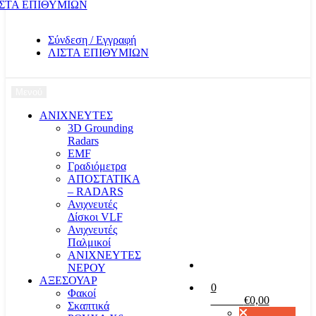
ΣΤΑ ΕΠΙΘΥΜΙΩΝ
Σύνδεση / Εγγραφή
ΛΙΣΤΑ ΕΠΙΘΥΜΙΩΝ
Μενού
ΑΝΙΧΝΕΥΤΕΣ
3D Grounding
Radars
EMF
Γραδιόμετρα
ΑΠΟΣΤΑΤΙΚΑ
– RADARS
Ανιχνευτές
Δίσκοι VLF
Ανιχνευτές
Παλμικοί
ΑΝΙΧΝΕΥΤΕΣ
ΝΕΡΟΥ
ΑΞΕΣΟΥΑΡ
0
Φακοί
Καλάθι
€
0,00
Σκαπτικά