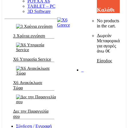
ΡΟΥΧΑ Χ6
TABLET – PC
Καλάθι
3D Software
No products
in the cart.
Δωρεάν
3 Χρόνια εγγύηση
Μεταφορικά
για αγορές
άνω 0€
X6 Υπηρεσία Service
Είσοδος
0
X6 Ανακύκλωσε
Τώρα
Δες την Παραγγελία
σου
Σύνδεση / Εγγραφή